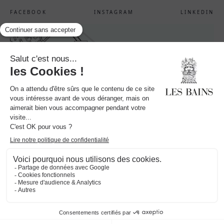
FACEBOOK
INSTAGRAM
LINKEDIN
LES BAINS GARDIANS
Route D'Arles, D570
13460 Saintes-Maries-de-la-Mer
‍+33490978888
Mail :
info@lesbainsgardians.com