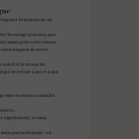
gue
 s'exposer brutalement au
tre bronzage n'en sera que
ute aussi pour cette raison.
haises longues de notre
 soleil et le stress du
égié de retour à soi et à son
age sur ces mois accumulés
rentrée.
er rapidement, et sans
, mais pas seulement : en