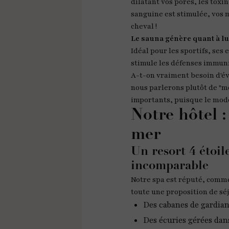
dilatant vos pores, les toxi
sanguine est stimulée, vos m
cheval !
Le sauna génère quant à lu
Idéal pour les sportifs, ses
stimule les défenses immuni
A-t-on vraiment besoin d'
nous parlerons plutôt de "mo
importants, puisque le mod
Notre hôtel :
mer
Un resort 4 étoil
incomparable
Notre spa est réputé, comme 
toute une proposition de séj
Des cabanes de gardian
Des écuries gérées dan