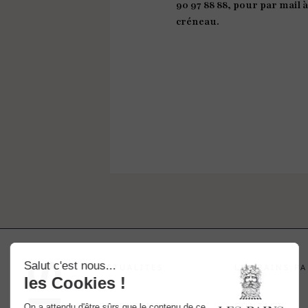
90 97 88 88, pour par mail
créneau.
ACTUALITES
LES BAINS PA
RECRUTEMENT
CONTACT