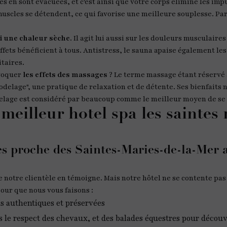
nes en sont évacuées, et c'est ainsi que votre corps élimine les imp
uscles se détendent, ce qui favorise une meilleure souplesse. Par
i une chaleur sèche
. Il agit lui aussi sur les douleurs musculaires
 effets bénéficient à tous. Antistress, le sauna apaise également l
taires.
évoquer
les effets des massages
? Le terme massage étant réservé 
delage", une pratique de relaxation et de détente. Ses bienfaits 
elage est considéré par beaucoup comme le meilleur moyen de se
 meilleur hotel spa les saintes
es proche des Saintes-Maries-de-la-Mer 
notre clientèle en témoigne. Mais notre hôtel ne se contente pas d
our que nous vous faisons :
s authentiques et préservées
s le respect des chevaux, et des balades équestres pour décou