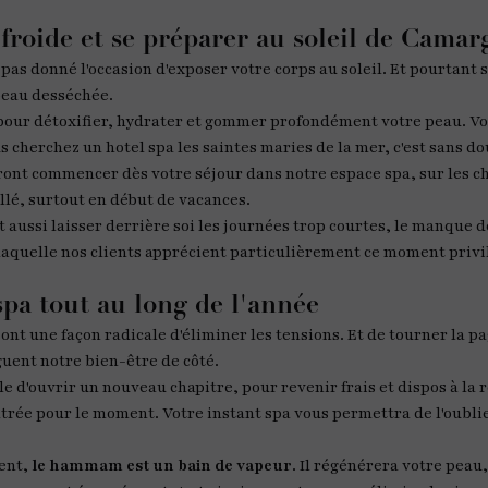
 froide et se préparer au soleil de Camar
 pas donné l'occasion d'exposer votre corps au soleil. Et pourtant
 peau desséchée.
l pour détoxifier, hydrater et gommer profondément votre peau. Vo
us cherchez un hotel spa les saintes maries de la mer, c'est sans do
ont commencer dès votre séjour dans notre espace spa, sur les c
llé, surtout en début de vacances.
st aussi laisser derrière soi les journées trop courtes, le manque de
r laquelle nos clients apprécient particulièrement ce moment privil
spa tout au long de l'année
ont une façon radicale d'éliminer les tensions. Et de tourner la p
guent notre bien-être de côté.
e d'ouvrir un nouveau chapitre, pour revenir frais et dispos à la 
ntrée pour le moment. Votre instant spa vous permettra de l'oubli
ent,
le hammam est un bain de vapeur
. Il régénérera votre peau