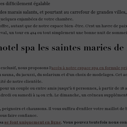
es difficilement égalable
es marais salants, et pourtant au carrefour de grandes villes, 
à quelques enjambées de votre chambre.
offre, autant que de notre espace bien-être. C'est un havre de pai
eval, un tour en 4x4 ou tout simplement une bonne nuit de sommei
otel spa les saintes maries de 
xclusif, nous proposons l'
accès à notre espace spa en formule pr
 sauna, du jacuzzi, du solarium et d'un choix de modelages. Cet ac
mité de notre clientèle.
 pour un couple ou entre amis jusqu’à 6 personnes, à partir de 18 
endredi ou samedi à 14 ou 17h. Le dimanche, un créneau supplément
 peignoirs et chaussons. Il vous suffira d'enfiler votre maillot de 
ous faire confiance.
Spa
se font uniquement en ligne
. Vous pouvez toutefois nous con