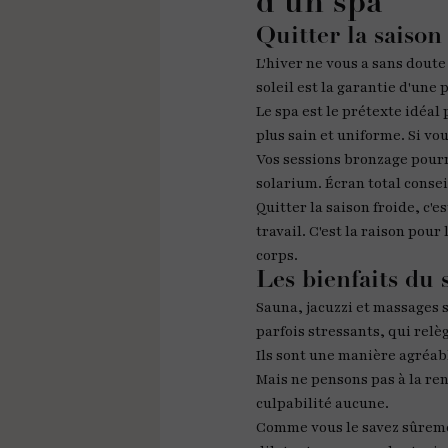
d'un spa
Quitter la saison
L'hiver ne vous a sans doute
soleil est la garantie d'une
Le spa est le prétexte idéa
plus sain et uniforme. Si vo
Vos sessions bronzage pourr
solarium. Écran total consei
Quitter la saison froide, c'e
travail. C'est la raison pou
corps.
Les bienfaits du 
Sauna, jacuzzi et massages s
parfois stressants, qui relè
Ils sont une manière agréabl
Mais ne pensons pas à la re
culpabilité aucune.
Comme vous le savez sûrem