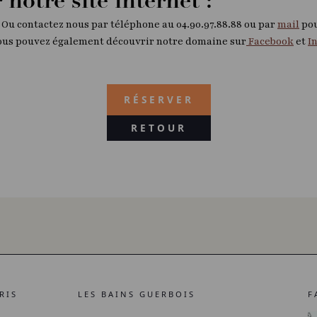
 notre site internet :
Ou contactez nous par téléphone au 04.90.97.88.88 ou par
mail
pou
ous pouvez également découvrir notre domaine sur
Facebook
et
I
RÉSERVER
RETOUR
RIS
LES BAINS GUERBOIS
F