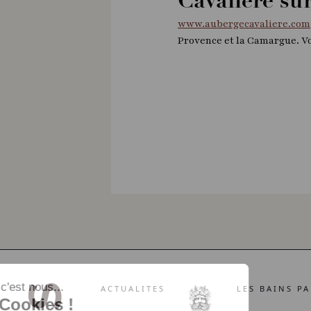
Cavalière sur
www.aubergecavaliere.com
Provence et la Camargue. V
ACTUALITES
LES BAINS PA