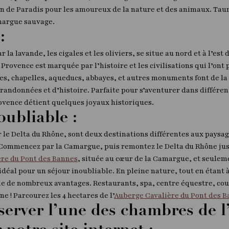
in de Paradis pour les amoureux de la nature et des animaux. Tau
amargue sauvage.
 :
 la lavande, les cigales et les oliviers, se situe au nord et à l’es
 Provence est marquée par l’histoire et les civilisations qui l’ont
les, chapelles, aqueducs, abbayes, et autres monuments font de l
randonnées et d’histoire. Parfaite pour s’aventurer dans différen
Provence détient quelques joyaux historiques.
oubliable :
r le Delta du Rhône, sont deux destinations différentes aux paysag
 Commencez par la Camargue, puis remontez le Delta du Rhône jus
ère du Pont des Bannes
, située au cœur de la Camargue, et seuleme
u idéal pour un séjour inoubliable. En pleine nature, tout en étant 
cie de nombreux avantages. Restaurants, spa, centre équestre, court
 ! Parcourez les 4 hectares de l’
Auberge Cavalière du Pont des 
éserver l’une des chambres de 