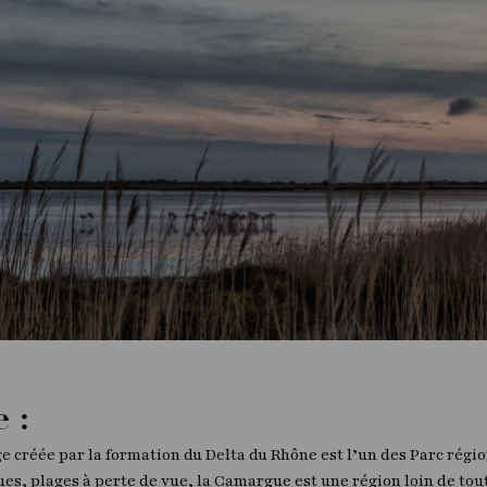
e :
 créée par la formation du Delta du Rhône est l’un des Parc régio
es, plages à perte de vue, la Camargue est une région loin de to