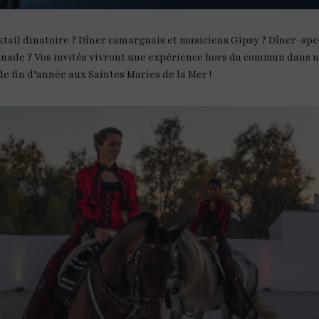
cktail dinatoire ? Dîner camarguais et musiciens Gipsy ? Dîner-sp
nade ? Vos invités vivront une expérience hors du commun dans no
e fin d’année aux Saintes Maries de la Mer !