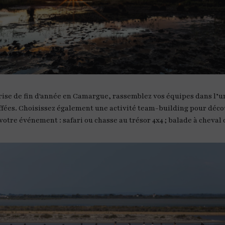
rise de fin d'année en Camargue, rassemblez vos équipes dans l’un
fées. Choisissez également une activité team-building pour déco
votre événement : safari ou chasse au trésor 4x4 ; balade à cheval