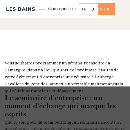
Camargue
Paris
FR
RÉSERVER
Vous souhaitez programmer un séminaire insolite en
Camargue, dans un lieu qui sort de l’ordinaire ? Faites de
votre évènement d’entreprise une réussite à l’Auberge
Cavalière du Pont des Bannes, un véritable mas camarguais
qui réunit authenticité et dépaysement.
Le séminaire d’entreprise : un
moment d’échange qui marque les
esprits
Que ce soit pour du team building, un séminaire incentive,
une réunion, une journée d’étude, l’évènement d’entreprise