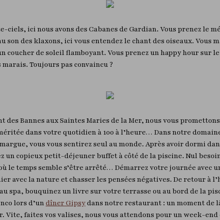
te-ciels, ici nous avons des Cabanes de Gardian. Vous prenez le m
 au son des klaxons, ici vous entendez le chant des oiseaux. Vous
un coucher de soleil flamboyant. Vous prenez un happy hour sur le t
s marais. Toujours pas convaincu ?
ont des Bannes aux Saintes Maries de la Mer, nous vous prometto
ritée dans votre quotidien à 100 à l’heure… Dans notre domaine 
amargue, vous vous sentirez seul au monde. Après avoir dormi da
 un copieux petit-déjeuner buffet à côté de la piscine. Nul besoin
é où le temps semble s’être arrêté… Démarrez votre journée avec u
 avec la nature et chasser les pensées négatives. De retour à l’h
u spa, bouquinez un livre sur votre terrasse ou au bord de la pis
enco lors d’un
dîner Gipsy
dans notre restaurant : un moment de lâ
. Vite, faites vos valises, nous vous attendons pour un week-end