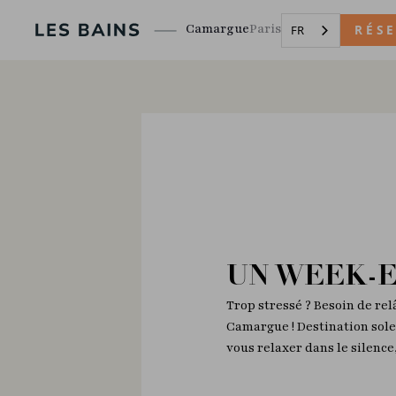
Camargue
Paris
RÉS
FR
UN WEEK-
Trop stressé ? Besoin de re
Camargue ! Destination solei
vous relaxer dans le silence