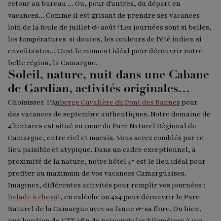
retour au bureau ... Ou, pour d'autres, du départ en
vacances... Comme il est grisant de prendre ses vacances
loin de la foule de juillet & août ! Les journées sont si belles,
les températures si douces, les couleurs de l'été indien si
envoûtantes... C'est le moment idéal pour découvrir notre
belle région, la Camargue.
Soleil, nature, nuit dans une Cabane
de Gardian, activités originales…
Choisissez l’A
uberge Cavalière du Pont des Bannes
pour
des vacances de septembre authentiques. Notre domaine de
4 hectares est situé au cœur du Parc Naturel Régional de
Camargue, entre ciel et marais. Vous serez comblés par ce
lieu paisible et atypique. Dans un cadre exceptionnel, à
proximité de la nature, notre hôtel 4* est le lieu idéal pour
profiter au maximum de vos vacances Camarguaises.
Imaginez, différentes activités pour remplir vos journées :
balade à cheval
, en calèche ou 4x4 pour découvrir le Parc
Naturel de la Camargue avec sa faune & sa flore. Ou bien,
une location de VTT afin de parcourir les kilomètres à son