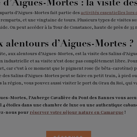
ée d’Aigues-Mortes : la visite d
emparts d’Aigues-Mortes fait partie des
activités essentielles lor
remparts, et une vingtaine de tours. Plusieurs types de visites so
de. On peut accéder à la Tour de Constance, haute de près de 35 
x alentours d’Aigues-Mortes ?
site, aux alentours d’Aigues-Mortes, est la visite des Salins d’Aigu
on industrielle et sa visite n’est donc pas complètement libre. Pour 
llet, car c’est à ce moment que le pigment rose (le bêta-carotène) 
e des Salins d’Aigues-Mortes peut se faire en petit train, à pied ou
s la région, vous pouvez aussi visiter le port du Grau du Roi, qui 
gues-Mortes, l’Auberge Cavalière du Pont des Bannes vous accue
4 étoiles dans une chambre de luxe ou une authentique cabane
tez-nous pour
réserver votre séjour nature en Camargue
!