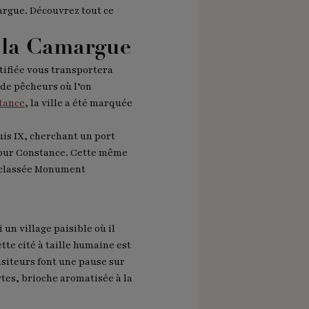
argue. Découvrez tout ce
e la Camargue
rtifiée vous transportera
 de pêcheurs où l’on
stance
, la ville a été marquée
uis IX, cherchant un port
 Tour Constance. Cette même
st classée Monument
un village paisible où il
te cité à taille humaine est
visiteurs font une pause sur
rtes, brioche aromatisée à la