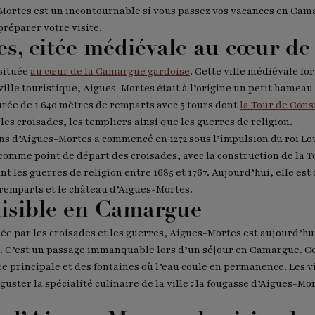
Mortes est un incontournable si vous passez vos vacances en Cam
préparer votre visite.
s, citée médiévale au cœur d
 située
au cœur de la Camargue gardoise
. Cette ville médiévale fo
ille touristique, Aigues-Mortes était à l’origine un petit hameau
urée de 1 640 mètres de remparts avec 5 tours dont
la Tour de Con
les croisades, les templiers ainsi que les guerres de religion.
ions d’Aigues-Mortes a commencé en 1272 sous l’impulsion du roi Lo
comme point de départ des croisades, avec la construction de la
nt les guerres de religion entre 1685 et 1767. Aujourd’hui, elle e
remparts et le château d’Aigues-Mortes.
aisible en Camargue
e par les croisades et les guerres, Aigues-Mortes est aujourd’hui 
s. C’est un passage immanquable lors d’un séjour en Camargue. Cet
lace principale et des fontaines où l’eau coule en permanence. Les 
guster la spécialité culinaire de la ville : la fougasse d’Aigues-Mo